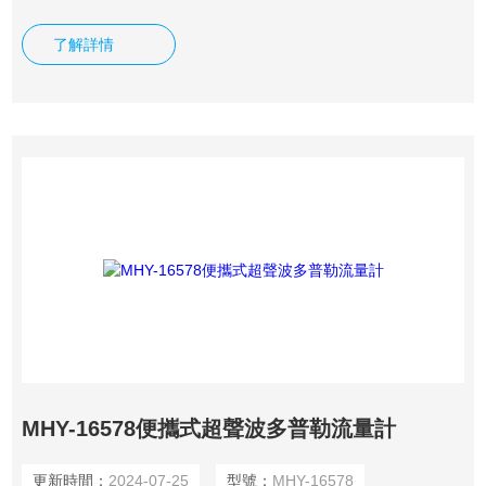
田排灌、水文地質(zhì)調(diào)查等部門在野外進行明渠流速
流量測量而研制的。
了解詳情
MHY-16578便攜式超聲波多普勒流量計
更新時間：
2024-07-25
型號：
MHY-16578