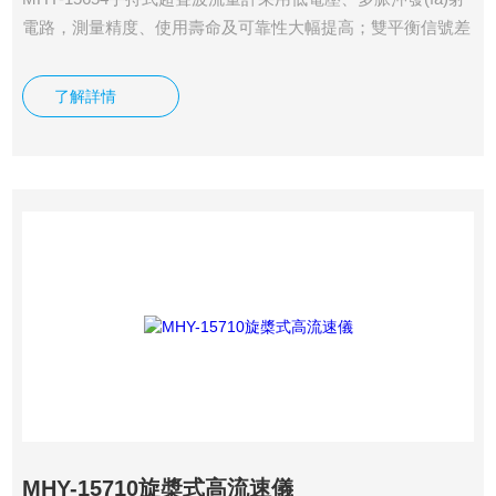
電路，測量精度、使用壽命及可靠性大幅提高；雙平衡信號差
分發(fā)射、接收電路，可有效抵御變頻器、電視塔、高壓線
等強干擾源的干擾；內(nèi)置可充電鎳氫電池，可連續(xù)工
了解詳情
作12小時以上；優(yōu)化的智能信號自適應(yīng)處理，用戶
無需任何電路調(diào)整。
MHY-15710旋槳式高流速儀