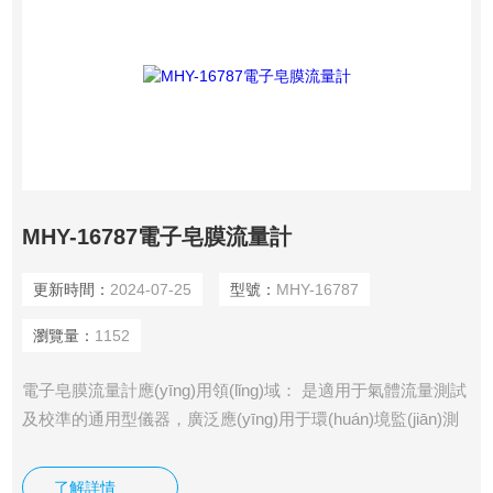
MHY-16787電子皂膜流量計
更新時間：
2024-07-25
型號：
MHY-16787
瀏覽量：
1152
電子皂膜流量計應(yīng)用領(lǐng)域： 是適用于氣體流量測試
及校準的通用型儀器，廣泛應(yīng)用于環(huán)境監(jiān)測
領(lǐng)域、職業(yè)衛(wèi)生檢測領(lǐng)域和各類實驗室，主
要體現(xiàn)在在線監(jiān)測儀器氣體流量校準、空氣采樣泵
了解詳情