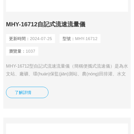
MHY-16712自記式流速流量儀
更新時間：
2024-07-25
型號：
MHY-16712
瀏覽量：
1037
MHY-16712型自記式流速流量儀（簡稱便攜式流速儀）是為水
文站、廠礦、環(huán)保監(jiān)測站、農(nóng)田排灌、水文
地質(zhì)調(diào)查等部門在野外進行明渠流速、流量測量而
研制的。
了解詳情