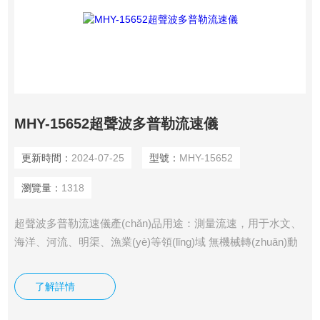
MHY-15652超聲波多普勒流速儀
更新時間：
2024-07-25
型號：
MHY-15652
瀏覽量：
1318
超聲波多普勒流速儀產(chǎn)品用途：測量流速，用于水文、
海洋、河流、明渠、漁業(yè)等領(lǐng)域 無機械轉(zhuǎn)動
部件，不存在泥沙堵塞或水草、雜物纏繞等問題，適用于泥沙
懸浮物含量高，水草等漂浮物多的河流中測量。
了解詳情