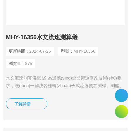
MHY-16356水文流速測算儀
更新時間：
2024-07-25
型號：
MHY-16356
瀏覽量：
975
水文流速測算儀概 述 為適應(yīng)全國纜道整改技術(shù)要
求，統(tǒng)一解決各種轉(zhuǎn)子式流速儀在測桿、測船、
纜道測流等環(huán)境條件下流速測算、顯示而研制的新型測
算儀。
了解詳情