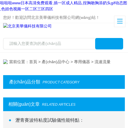
啦啦啦www日本高清免费观看,插一区成人精品,捏胸吻胸添奶头gif动态图
,色妞色视频一区二区三区四区
您好！歡迎訪問北京美華儀科技有限公司網(wǎng)站！
當前位置：
首頁
>
產(chǎn)品中心
>
專用儀器
> 流速流量
產(chǎn)品分類
PRODUCT CATEGORY
相關(guān)文章
RELATED ARTICLES
瀝青賽波特粘度試驗儀性能特點：