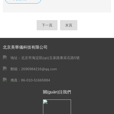
流量校準、實驗室分析儀器載氣流量校準與煙道檢測儀器流量
校準。
下一頁
末頁
北京美華儀科技有限公司
地址：北京市海淀區(qū)玉泉路東采石路5號
郵箱：
2696984216@qq.com
傳真：86-010-51665884
關(guān)注我們